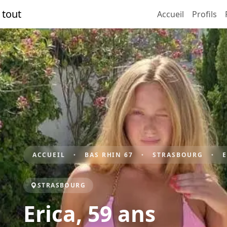
 tout
Accueil
Profils
ACCUEIL
BAS RHIN 67
STRASBOURG
STRASBOURG
Erica, 59 ans