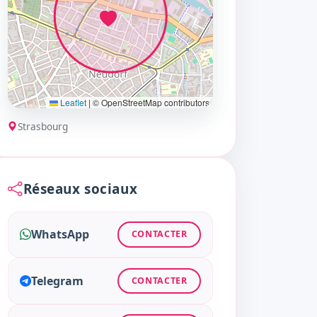
Leaflet
|
© OpenStreetMap contributors
Strasbourg
Réseaux sociaux
WhatsApp
CONTACTER
Telegram
CONTACTER