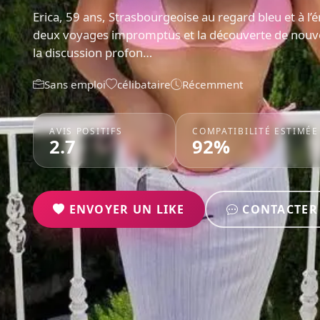
Erica, 59 ans, Strasbourgeoise au regard bleu et à l’
deux voyages impromptus et la découverte de nouveau
la discussion profon…
Sans emploi
célibataire
Récemment
AVIS POSITIFS
COMPATIBILITÉ ESTIMÉE
2.7
92%
ENVOYER UN LIKE
CONTACTER