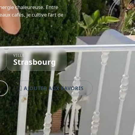
énergie chaleureuse. Entre
x cafés, je cultive l’art de
VILLE
Strasbourg
AJOUTER AUX FAVORIS