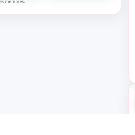
 les membres.
UER
DÉBLOQUER