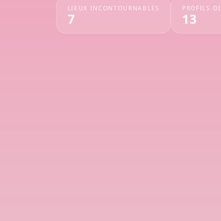
LIEUX INCONTOURNABLES
PROFILS D
7
13