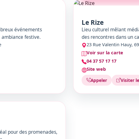
Le Rize
ombreux événements
Lieu culturel mêlant médi
 ambiance festive.
des rencontres dans un ca
e
23 Rue Valentin Hauy, 6
Voir sur la carte
04 37 57 17 17
Site web
Appeler
Visiter l
déal pour des promenades,