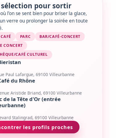
sélection pour sortir
où l’on se sent bien pour briser la glace,
un verre ou prolonger la soirée en toute
é.
CAFÉ
PARC
BAR/CAFÉ-CONCERT
DE CONCERT
HÈQUE/CAFÉ CULTUREL
Bieristan
ue Paul Lafargue, 69100 Villeurbanne
Café du Rhône
enue Aristide Briand, 69100 Villeurbanne
c de la Tête d'Or (entrée
leurbanne)
evard Stalingrad, 69100 Villeurbanne
contrer les profils proches