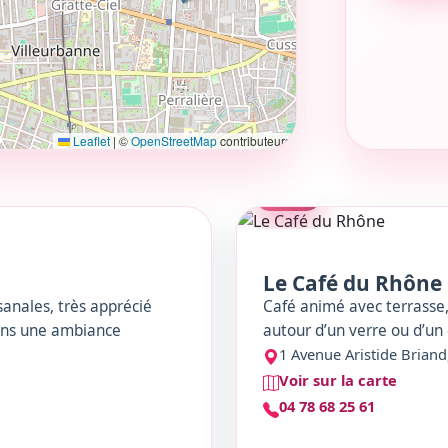
ces
TS COSY…
NCERT
SALLE DE CONCERT
Leaflet
|
©
OpenStreetMap
contributeurs
CAFÉ
Le Café du Rhône
isanales, très apprécié
Café animé avec terrasse,
ans une ambiance
autour d’un verre ou d’un 
1 Avenue Aristide Briand
Voir sur la carte
04 78 68 25 61