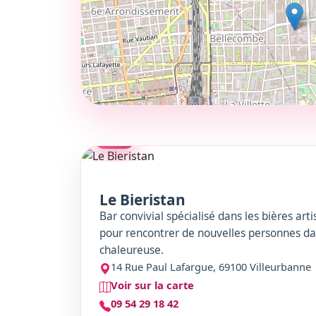
7 lieux repérés
6 ambian
CARTE INTERACTIVE
BARS, SPO
BAR
CAFÉ
PARC
BAR/CAFÉ-CO
MÉDIATHÈQUE/CAFÉ CULTUREL
BAR
Le Bieristan
Bar convivial spécialisé dans les bières art
pour rencontrer de nouvelles personnes d
chaleureuse.
14 Rue Paul Lafargue, 69100 Villeurbanne
Voir sur la carte
09 54 29 18 42