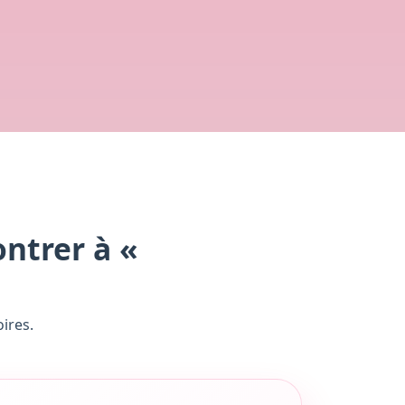
ontrer à «
ires.