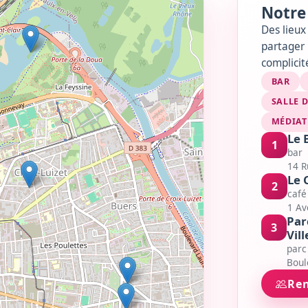
Notre 
Des lieux 
partager 
complicit
BAR
SALLE 
MÉDIAT
Le 
1
bar
14 R
Le 
2
café
1 Av
Par
3
Vil
parc
Boul
Ren