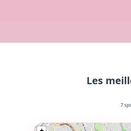
Les meill
7 sp
+