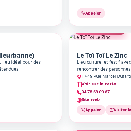
Appeler
BAR/CAFÉ-CONCERT
illeurbanne)
Le Toï Toï Le Zinc
 lieu idéal pour des
Lieu culturel et festif av
étendues.
rencontrer des personnes
17-19 Rue Marcel Dutart
Voir sur la carte
04 78 68 09 87
Site web
Appeler
Visiter l
MÉDIATHÈQUE/CAFÉ CU