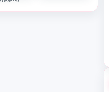
 les membres.
UER
DÉBLOQUER