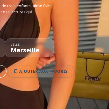
e trois enfants, aime faire
et des lectures qui
VILLE
Marseille
AJOUTER AUX FAVORIS