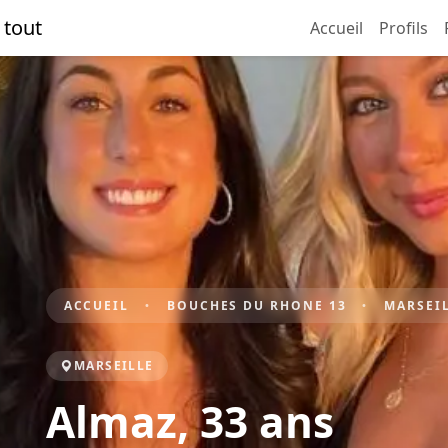
 tout
Accueil
Profils
ACCUEIL
BOUCHES DU RHONE 13
MARSEI
MARSEILLE
Almaz, 33 ans