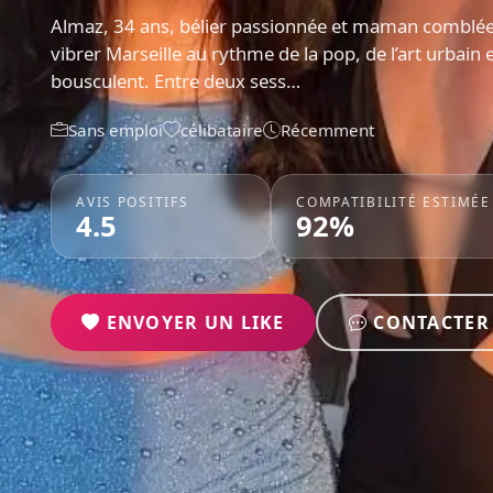
Almaz, 34 ans, bélier passionnée et maman comblée d
vibrer Marseille au rythme de la pop, de l’art urbain 
bousculent. Entre deux sess…
Sans emploi
célibataire
Récemment
AVIS POSITIFS
COMPATIBILITÉ ESTIMÉE
4.5
92%
ENVOYER UN LIKE
CONTACTER