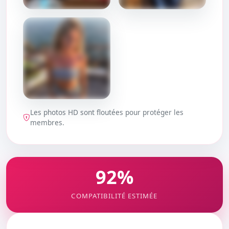
DÉBLOQUER
DÉBLOQUER
Les photos HD sont floutées pour protéger les
DÉBLOQUER
membres.
92%
COMPATIBILITÉ ESTIMÉE