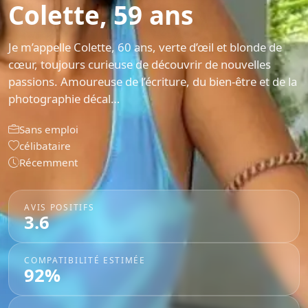
Colette, 59 ans
Je m’appelle Colette, 60 ans, verte d’œil et blonde de
cœur, toujours curieuse de découvrir de nouvelles
passions. Amoureuse de l’écriture, du bien-être et de la
photographie décal…
Sans emploi
célibataire
Récemment
AVIS POSITIFS
3.6
COMPATIBILITÉ ESTIMÉE
92%