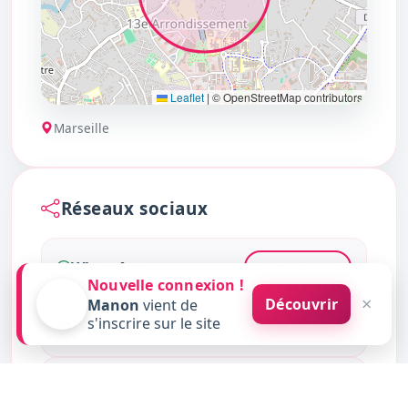
Leaflet
|
© OpenStreetMap contributors
Marseille
Réseaux sociaux
WhatsApp
CONTACTER
Nouvelle connexion !
×
Découvrir
Manon
vient de
s'inscrire sur le site
Telegram
CONTACTER
Instagram
CONTACTER