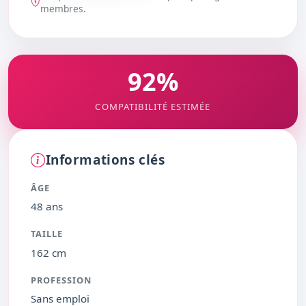
DÉBLOQUER
membres.
92%
COMPATIBILITÉ ESTIMÉE
Informations clés
ÂGE
48 ans
TAILLE
162 cm
PROFESSION
Sans emploi