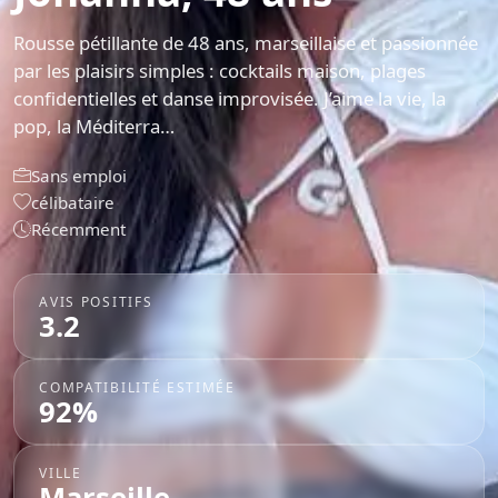
Rousse pétillante de 48 ans, marseillaise et passionnée
par les plaisirs simples : cocktails maison, plages
confidentielles et danse improvisée. J’aime la vie, la
pop, la Méditerra…
Sans emploi
célibataire
Récemment
AVIS POSITIFS
3.2
COMPATIBILITÉ ESTIMÉE
92%
VILLE
Marseille