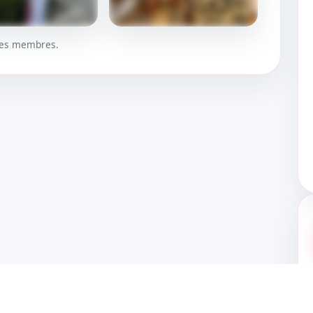
 les membres.
UER
DÉBLOQUER