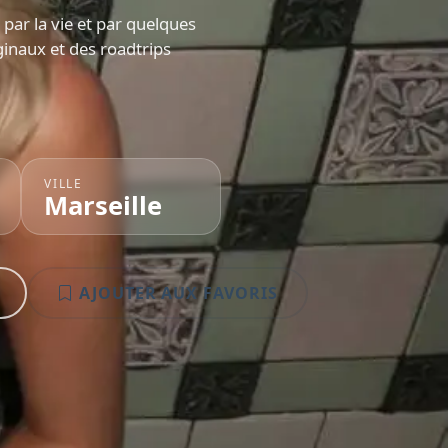
par la vie et par quelques
ginaux et des roadtrips
VILLE
Marseille
AJOUTER AUX FAVORIS