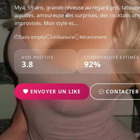
Mya, 59 ans, grande rêveuse au regard gris, tatouée 
aiguilles, amoureuse des surprises, des cocktails ori
improvisés. Mon style es…
Sans emploi
célibataire
Récemment
AVIS POSITIFS
COMPATIBILITÉ ESTIMÉE
3.8
92%
ENVOYER UN LIKE
CONTACTER