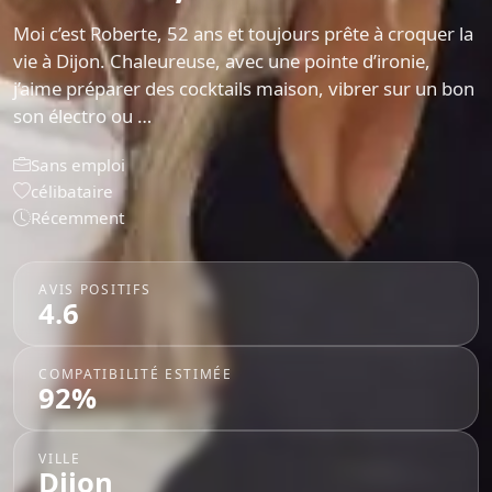
Moi c’est Roberte, 52 ans et toujours prête à croquer la
vie à Dijon. Chaleureuse, avec une pointe d’ironie,
j’aime préparer des cocktails maison, vibrer sur un bon
son électro ou …
Sans emploi
célibataire
Récemment
AVIS POSITIFS
4.6
COMPATIBILITÉ ESTIMÉE
92%
VILLE
Dijon