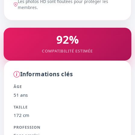
Les photos HD sont floutées pour protéger les
DÉBLOQUER
membres.
92%
COMPATIBILITÉ ESTIMÉE
Informations clés
ÂGE
51 ans
TAILLE
172 cm
PROFESSION