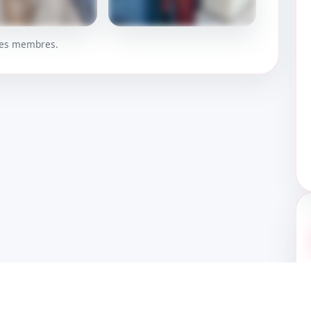
 les membres.
UER
DÉBLOQUER