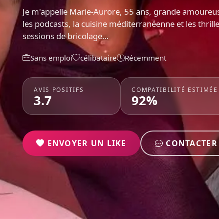
Je m'appelle Marie-Aurore, 55 ans, grande amoureus
les podcasts, la cuisine méditerranéenne et les thril
sessions de bricolage…
Sans emploi
célibataire
Récemment
AVIS POSITIFS
COMPATIBILITÉ ESTIMÉE
3.7
92%
ENVOYER UN LIKE
CONTACTER