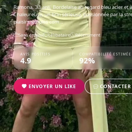
Ramona, 33 ans, Bordelaise au regard bleu acier et à
Chaleureuse, un brin sérieuse, passionnée par la stre
plaisirs simples com…
Sans emploi
célibataire
Récemment
AVIS POSITIFS
COMPATIBILITÉ ESTIMÉE
4.9
92%
ENVOYER UN LIKE
CONTACTER