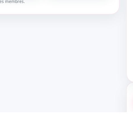
 les membres.
UER
DÉBLOQUER