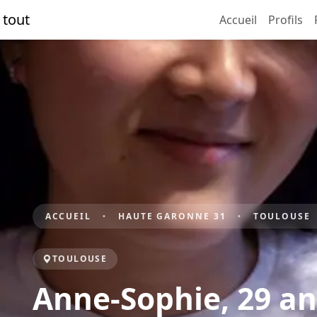
 tout
Accueil
Profils
ACCUEIL
HAUTE GARONNE 31
TOULOUSE
TOULOUSE
Anne-Sophie, 29 an