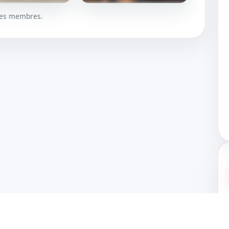
 les membres.
UER
DÉBLOQUER