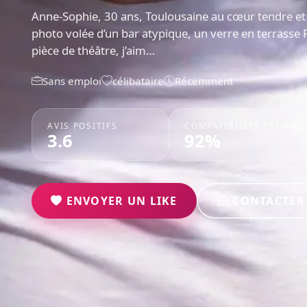
Anne-Sophie, 30 ans, Toulousaine au cœur tendre et 
photo volée d’un bar atypique, un verre en terrasse 
pièce de théâtre, j’aim…
Sans emploi
célibataire
Récemment
AVIS POSITIFS
COMPATIBILITÉ ESTIMÉE
3.6
92%
ENVOYER UN LIKE
CONTACTER