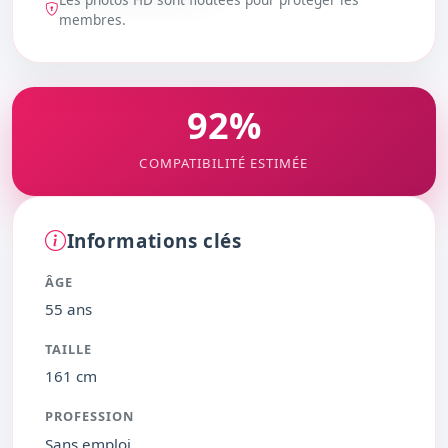
DÉBLOQUER
membres.
92%
COMPATIBILITÉ ESTIMÉE
Informations clés
ÂGE
55 ans
TAILLE
161 cm
PROFESSION
Sans emploi