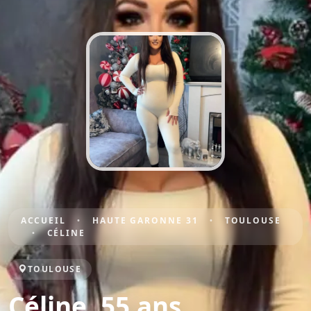
ACCUEIL
HAUTE GARONNE 31
TOULOUSE
CÉLINE
TOULOUSE
Céline, 55 ans