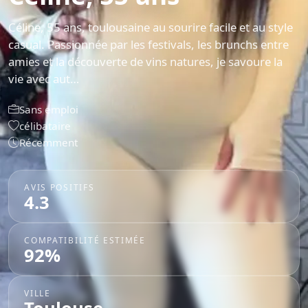
Céline, 55 ans, toulousaine au sourire facile et au style
casual. Passionnée par les festivals, les brunchs entre
amies et la découverte de vins natures, je savoure la
vie avec aut…
Sans emploi
célibataire
Récemment
AVIS POSITIFS
4.3
COMPATIBILITÉ ESTIMÉE
92%
VILLE