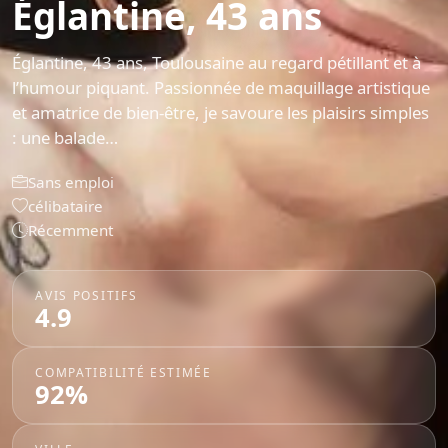
Églantine, 43 ans
Églantine, 43 ans, Toulousaine au regard pétillant et à
l’humour piquant. Passionnée de maquillage artistique
et amatrice de bien-être, je savoure les plaisirs simples
: une balade…
Sans emploi
célibataire
Récemment
AVIS POSITIFS
4.9
COMPATIBILITÉ ESTIMÉE
92%