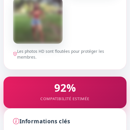
DÉBLOQUER
DÉBLOQUER
Les photos HD sont floutées pour protéger les
DÉBLOQUER
membres.
92%
COMPATIBILITÉ ESTIMÉE
Informations clés