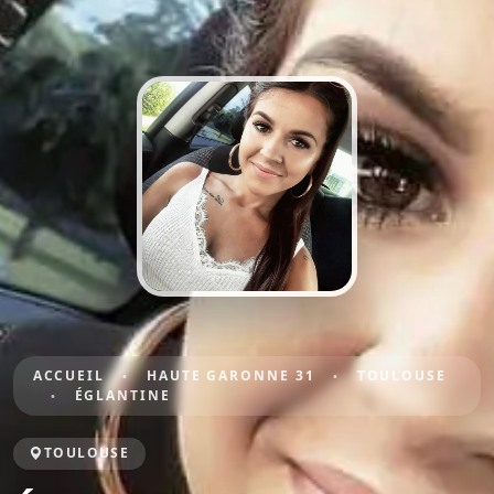
ACCUEIL
HAUTE GARONNE 31
TOULOUSE
ÉGLANTINE
TOULOUSE