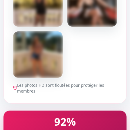
DÉBLOQUER
DÉBLOQUER
Les photos HD sont floutées pour protéger les
DÉBLOQUER
membres.
92%