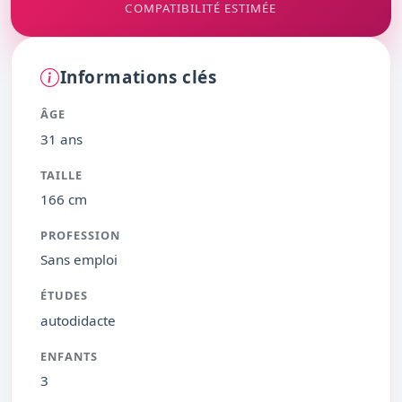
COMPATIBILITÉ ESTIMÉE
Informations clés
ÂGE
31 ans
TAILLE
166 cm
PROFESSION
Sans emploi
ÉTUDES
autodidacte
ENFANTS
3