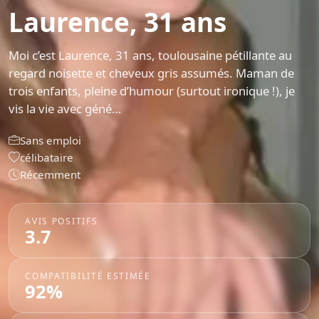
Laurence, 31 ans
Moi c’est Laurence, 31 ans, toulousaine pétillante au
regard noisette et cheveux gris assumés. Maman de
trois enfants, pleine d’humour (surtout ironique !), je
vis la vie avec géné…
Sans emploi
célibataire
Récemment
AVIS POSITIFS
3.7
COMPATIBILITÉ ESTIMÉE
92%