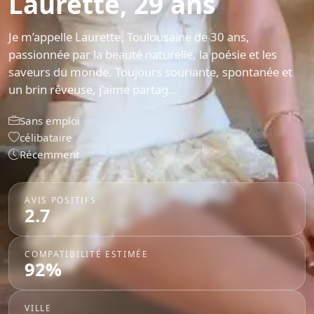
Laurette, 29 ans
Je m’appelle Laurette, Toulousaine de 30 ans,
passionnée par la beauté naturelle, la poésie et les
saveurs du monde. Toujours souriante, spontanée et
un brin rêveuse, j’aime partag…
Sans emploi
célibataire
Récemment
AVIS POSITIFS
2.7
COMPATIBILITÉ ESTIMÉE
92%
VILLE