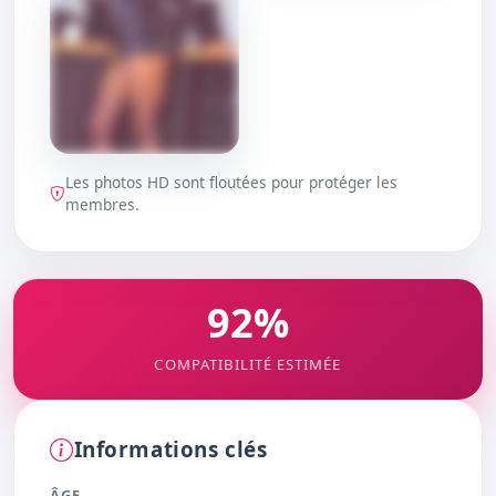
DÉBLOQUER
DÉBLOQUER
Les photos HD sont floutées pour protéger les
DÉBLOQUER
membres.
92%
COMPATIBILITÉ ESTIMÉE
Informations clés
ÂGE