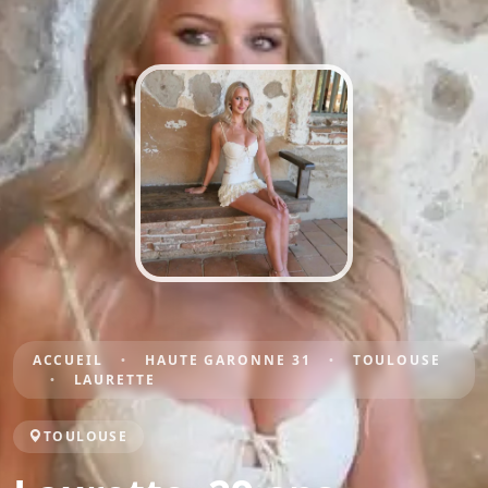
ACCUEIL
HAUTE GARONNE 31
TOULOUSE
LAURETTE
TOULOUSE