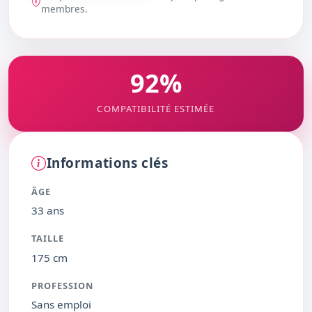
DÉBLOQUER
membres.
92%
COMPATIBILITÉ ESTIMÉE
Informations clés
ÂGE
33 ans
TAILLE
175 cm
PROFESSION
Sans emploi