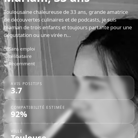
Toulousaine chaleureuse de 33 ans, grande amatrice
de découvertes culinaires et de podcasts, je suis
maman de trois enfants et toujours partante pour une
dégustation ou une virée n…
Sans emploi
célibataire
Récemment
AVIS POSITIFS
3.7
COMPATIBILITÉ ESTIMÉE
92%
VILLE
Toulouse