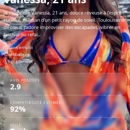
Je m'appelle Vanessa, 21 ans, douce rêveuse à l’esprit
curieux, maman d’un petit rayon de soleil. Toulousaine
de cœur, j’adore improviser des escapades, vibrer en
festival ou refai…
Sans emploi
célibataire
Récemment
AVIS POSITIFS
2.9
COMPATIBILITÉ ESTIMÉE
92%
VILLE