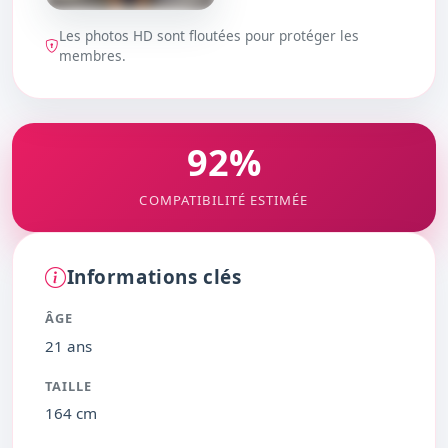
Les photos HD sont floutées pour protéger les
DÉBLOQUER
membres.
92%
COMPATIBILITÉ ESTIMÉE
Informations clés
ÂGE
21 ans
TAILLE
164 cm