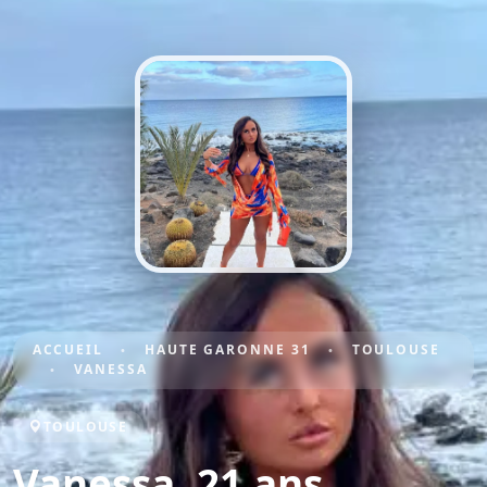
ACCUEIL
HAUTE GARONNE 31
TOULOUSE
VANESSA
TOULOUSE
Vanessa, 21 ans