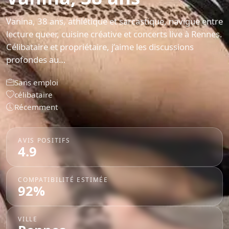
Vanina, 38 ans, athlétique et sarcastique, navigue entre
lecture queer, cuisine créative et concerts live à Rennes.
Célibataire et propriétaire, j’aime les discussions
profondes au…
Sans emploi
célibataire
Récemment
AVIS POSITIFS
4.9
COMPATIBILITÉ ESTIMÉE
92%
VILLE