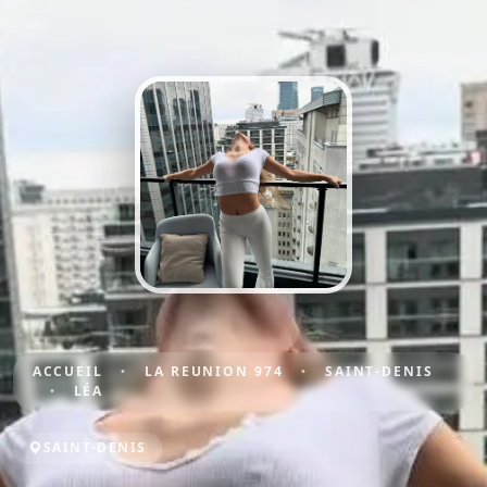
ACCUEIL
LA REUNION 974
SAINT-DENIS
LÉA
SAINT-DENIS