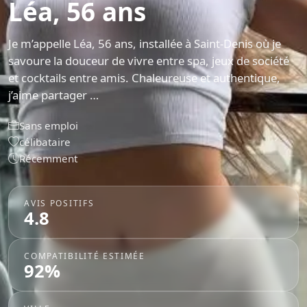
Léa, 56 ans
Je m’appelle Léa, 56 ans, installée à Saint-Denis où je
savoure la douceur de vivre entre spa, jeux de société
et cocktails entre amis. Chaleureuse et authentique,
j’aime partager …
Sans emploi
célibataire
Récemment
AVIS POSITIFS
4.8
COMPATIBILITÉ ESTIMÉE
92%