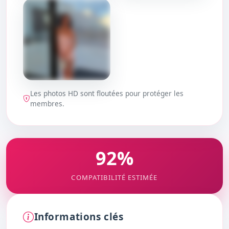
DÉBLOQUER
DÉBLOQUER
Les photos HD sont floutées pour protéger les
DÉBLOQUER
membres.
92%
COMPATIBILITÉ ESTIMÉE
Informations clés