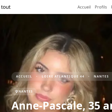
 tout
Accueil
Profils
ACCUEIL
LOIRE ATLANTIQUE 44
NANTES
NANTES
Anne-Pascale, 35 a