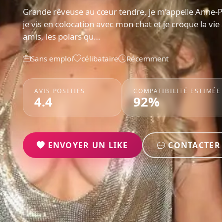
Grande rêveuse au cœur tendre, je m’appelle Anne-P
je vis en colocation avec mon chat et je croque la vie
amis, les polars qu…
Sans emploi
célibataire
Récemment
AVIS POSITIFS
COMPATIBILITÉ ESTIMÉE
4.4
92%
ENVOYER UN LIKE
CONTACTER