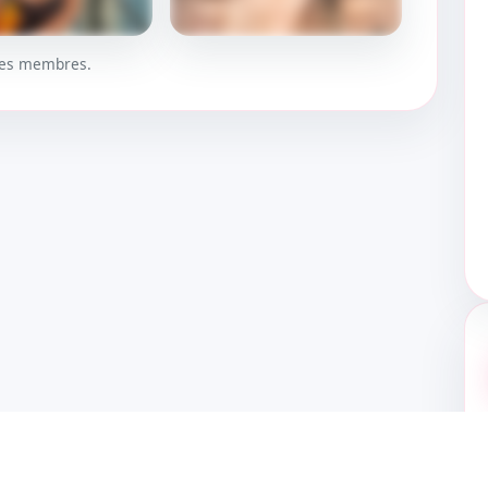
 les membres.
UER
DÉBLOQUER