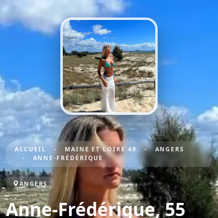
ACCUEIL
MAINE ET LOIRE 49
ANGERS
ANNE-FRÉDÉRIQUE
ANGERS
Anne-Frédérique, 55