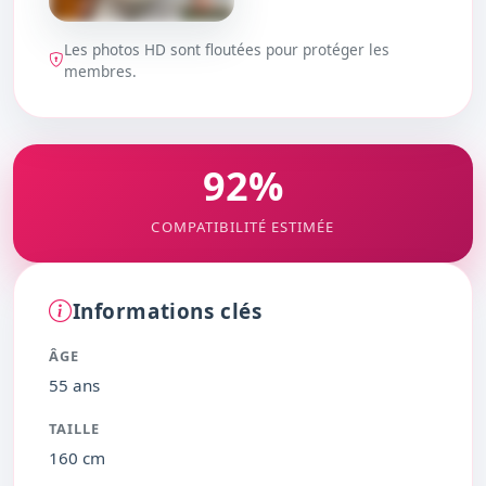
Les photos HD sont floutées pour protéger les
DÉBLOQUER
membres.
92%
COMPATIBILITÉ ESTIMÉE
Informations clés
ÂGE
55 ans
TAILLE
160 cm