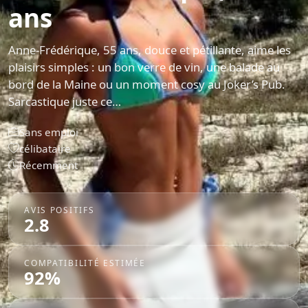
ans
Anne-Frédérique, 55 ans, douce et pétillante, aime les
plaisirs simples : un bon verre de vin, une balade au
bord de la Maine ou un moment cosy au Joker’s Pub.
Sarcastique juste ce…
Sans emploi
célibataire
Récemment
AVIS POSITIFS
2.8
COMPATIBILITÉ ESTIMÉE
92%