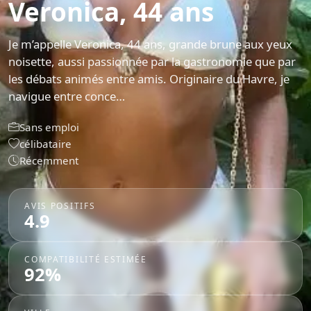
Veronica, 44 ans
Je m’appelle Veronica, 44 ans, grande brune aux yeux
noisette, aussi passionnée par la gastronomie que par
les débats animés entre amis. Originaire du Havre, je
navigue entre conce…
Sans emploi
célibataire
Récemment
AVIS POSITIFS
4.9
COMPATIBILITÉ ESTIMÉE
92%