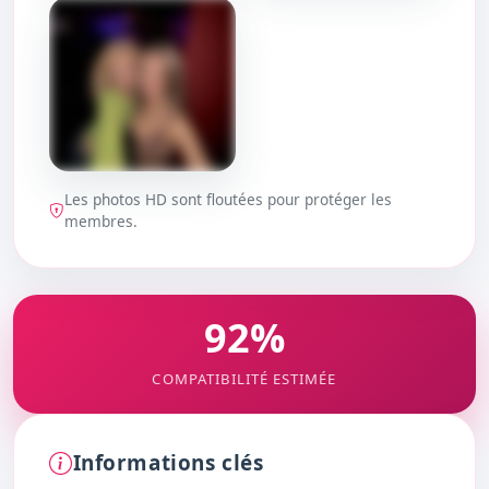
DÉBLOQUER
DÉBLOQUER
Les photos HD sont floutées pour protéger les
DÉBLOQUER
membres.
92%
COMPATIBILITÉ ESTIMÉE
Informations clés