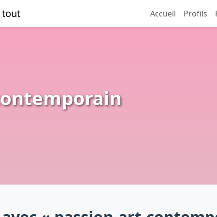
 tout
Accueil
Profils
-contemporain
s avec « passion-art-contemp