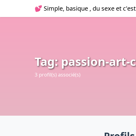
💕 Simple, basique , du sexe et c'est
Tag: passion-art
3 profil(s) associé(s)
Profil