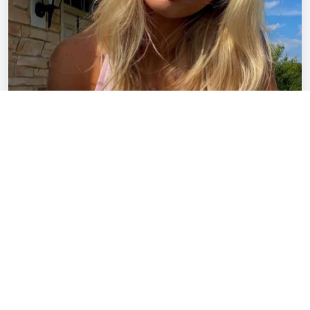
Véra
Carrières-sur-Seine
Véra, 27 ans, rousse pétillante à l’humour léger,
passionnée par les voyages sensoriels, la découverte
de nouveaux restos et la littérature queer. Je vis en
colocation avec mon chat à Carrières-sur-Seine, aime
la cuisine mexicaine, la musique classique et les
27 ans
Voir le profil
soirées casual entre amis. Doctorante, curieuse et
chaleureuse, tu me croiseras sûrement à la
Médiathèque ou sur les Bords de Seine pour une