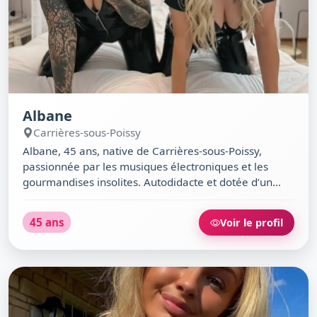
Albane
Carrières-sous-Poissy
Albane, 45 ans, native de Carrières-sous-Poissy,
passionnée par les musiques électroniques et les
gourmandises insolites. Autodidacte et dotée d’un
humour sarcastique, j’aime les balades sur les bords
de Seine, les dîners mexicains et les moments
45 ans
Voir le profil
authentiques autour d’un café. Si tu cherches une
femme chaleureuse, un brin rebelle et toujours prête
à discuter, notre rencontre pourrait bien commencer à
La Pergola…