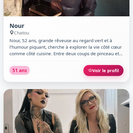
Nour
Chatou
Nour, 52 ans, grande rêveuse au regard vert et à
l’humour piquant, cherche à explorer la vie côté cœur
comme côté cuisine. Entre deux coups de pinceau et
une nouvelle recette de cocktails, j’aime refaire le
monde autour d’un café ou d’un bon plat chinois. À
51 ans
Voir le profil
Chatou, je suis celle qui préfère une soirée cosy à la
Maison Fournaise ou une discussion sincère au 9.7
Café.