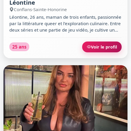
Léontine
Conflans-Sainte-Honorine
Léontine, 26 ans, maman de trois enfants, passionnée
par la littérature queer et l’exploration culinaire. Entre
deux séries et une partie de jeu vidéo, je cultive un
humour sarcastique et une chaleur humaine
naturelle. Originaire de Conflans-Sainte-Honorine,
25 ans
Voir le profil
j’aime les ambiances décontractées, du Café de la
Gare aux soirées folk à la Guinguette Giquel. Prête à
découvrir qui saura pimenter ma vie… et mes recettes
!