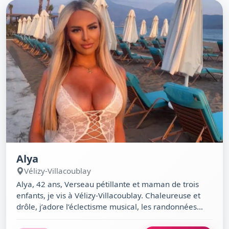
pleines dents et à rencontrer quelqu’un qui apprécie
l’authenticité.
Alya
Vélizy-Villacoublay
Alya, 42 ans, Verseau pétillante et maman de trois
enfants, je vis à Vélizy-Villacoublay. Chaleureuse et
drôle, j’adore l’éclectisme musical, les randonnées
urbaines, les soirées entre amis et le théâtre
alternatif. Entre un chat espiègle et mon goût pour la