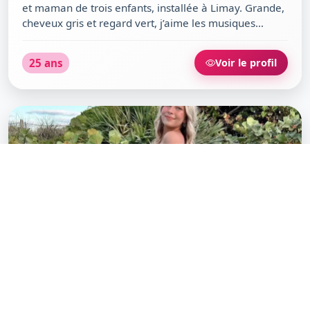
et maman de trois enfants, installée à Limay. Grande,
cheveux gris et regard vert, j’aime les musiques
éclectiques, les nuits en club, la parfumerie et les
voyages spontanés. Entre une soirée chill devant une
25 ans
Voir le profil
série et une virée au Bar Tabac Le Maryland, je
cherche surtout à partager des moments
authentiques et bienveillants. Si tu aimes discuter, rire
(même sérieusement) et que tu es prêt à découvrir la
vie autrement, viens me parler !