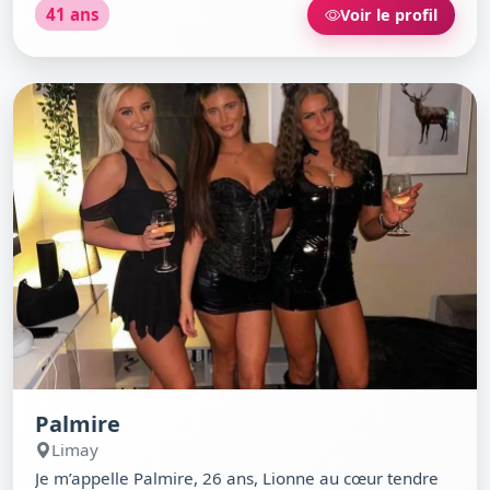
41 ans
Voir le profil
cuisine méditerranéenne, je cultive l’art de vivre
simple mais intense. Diplômée bac+5, je profite de
chaque instant dans mon studio, toujours ouverte à
une nouvelle aventure ou un verre au Food Court.
Palmire
Limay
Je m’appelle Palmire, 26 ans, Lionne au cœur tendre