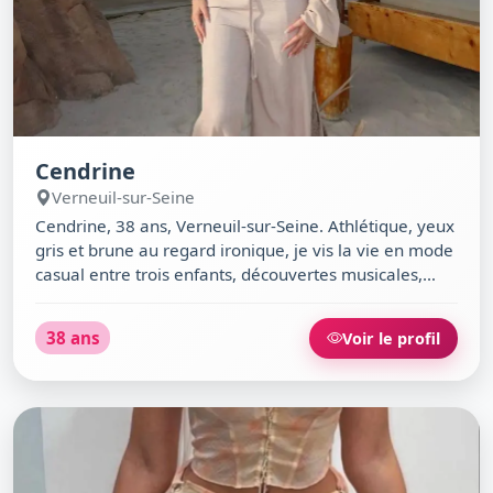
Cendrine
Verneuil-sur-Seine
Cendrine, 38 ans, Verneuil-sur-Seine. Athlétique, yeux
gris et brune au regard ironique, je vis la vie en mode
casual entre trois enfants, découvertes musicales,
soirées alternatives et bars à vin. Agnostique,
diplômée et libre de mon temps, j’aime les discussions
38 ans
Voir le profil
profondes autour d’un café de La Terrasse ou une
balade improvisée au Parc de la Mairie. Si tu sais
apprécier l’humour piquant et les plaisirs simples,
viens me surprendre.