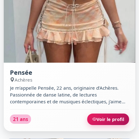
Pensée
Achères
Je m’appelle Pensée, 22 ans, originaire d’Achères.
Passionnée de danse latine, de lectures
contemporaines et de musiques éclectiques, j’aime
aussi me perdre dans l’architecture ou profiter d’une
balade sous les étoiles. Chaleureuse, drôle et toujours
21 ans
Voir le profil
prête à partager un moment simple autour d’un bon
plat chinois ou d’un concert à la Salle Boris Vian.
Maman de deux enfants, je cherche à croquer la vie à