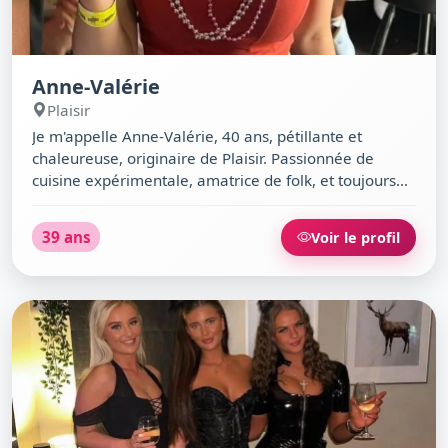
Anne-Valérie
Plaisir
Je m'appelle Anne-Valérie, 40 ans, pétillante et
chaleureuse, originaire de Plaisir. Passionnée de
cuisine expérimentale, amatrice de folk, et toujours
partante pour une nuit en club ou une découverte
œnologique. Maman de deux enfants, je croque la vie
39 ans
Voir le profil
avec humour et douceur, un brin rêveuse, souvent
curieuse. Mon style ? Casual, mais mon sourire est
toujours de sortie ! Si tu aimes discuter autour d’un
bon plat japonais ou refaire le monde au Café de la
Gare, on risque de bien s’entendre.