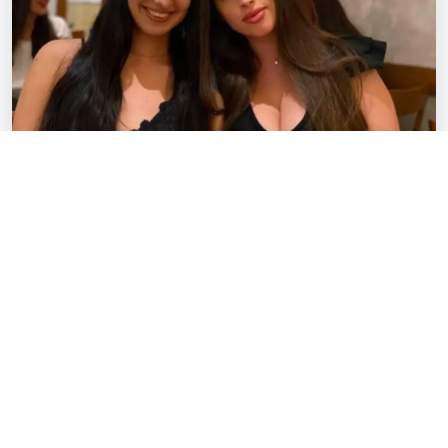
Jeannette
Montigny-le-Bretonneux
Jeannette, 42 ans, Verseau pétillante et pleine de
chaleur, mince et brunette au regard marron.
Célibataire et fière de l’être, je vis en colocation à
Montigny-le-Bretonneux, entourée de mon chat.
Passionnée par les voyages atypiques, les nuits en
42 ans
Voir le profil
club, la cuisine japonaise et les rencontres
inattendues, j’aime aussi donner de mon temps en
bénévolat. Mon humour est ironique, mon style