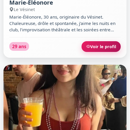
Marie-Éléonore
Le Vésinet
Marie-Éléonore, 30 ans, originaire du Vésinet.
Chaleureuse, drôle et spontanée, j’aime les nuits en
club, l’improvisation théâtrale et les soirées entre
amis. Amoureuse de spectacles vivants et d’art
contemporain, je savoure la vie autour d’un bon plat
29 ans
Voir le profil
méditerranéen ou d’un verre au Bistrot du Théâtre.
Célibataire, maman de deux enfants, j’ai le cœur
grand ouvert et l’esprit curieux. Master en poche, je
croque la vie avec humour, sincérité et passion.