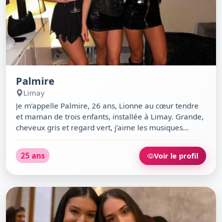
Palmire
Limay
Je m’appelle Palmire, 26 ans, Lionne au cœur tendre
et maman de trois enfants, installée à Limay. Grande,
cheveux gris et regard vert, j’aime les musiques
éclectiques, les nuits en club, la parfumerie et les
voyages spontanés. Entre une soirée chill devant une
25 ans
Voir le profil
série et une virée au Bar Tabac Le Maryland, je
cherche surtout à partager des moments
authentiques et bienveillants. Si tu aimes discuter, rire
(même sérieusement) et que tu es prêt à découvrir la
vie autrement, viens me parler !