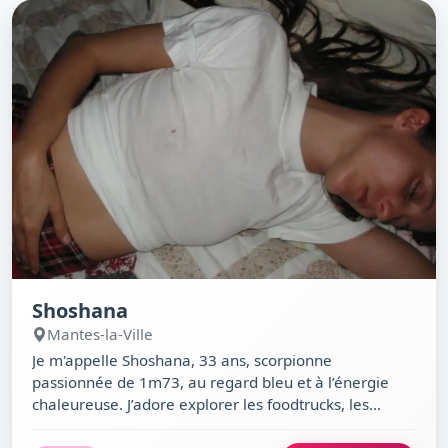
Diplomate ou la Médiathèque Alexandre Dumas
pourraient bien être nos premiers rendez-vous.
Shoshana
Mantes-la-Ville
Je m'appelle Shoshana, 33 ans, scorpionne
passionnée de 1m73, au regard bleu et à l’énergie
chaleureuse. J’adore explorer les foodtrucks, les
soirées déguisées et les découvertes artistiques, que
ce soit à la médiathèque George Sand ou sur la piste