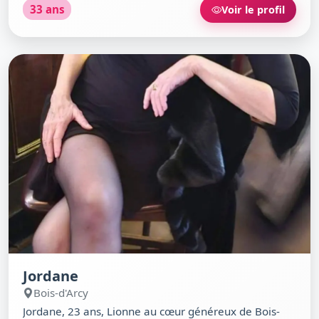
33 ans
Voir le profil
de danse. Athlétique, curieuse, un brin sérieuse mais
toujours prête à rire autour d’un bon plat japonais ou
d’un battle de hip-hop. Si tu veux partager une soirée
créative ou improviser une virée au Café de la Gare,
je suis celle qu’il te faut.
Jordane
Bois-d'Arcy
Jordane, 23 ans, Lionne au cœur généreux de Bois-