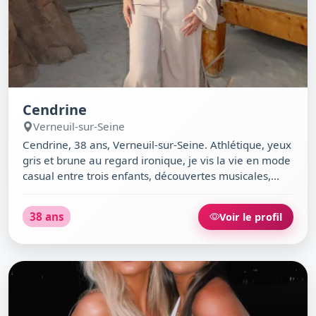
Cendrine
Verneuil-sur-Seine
Cendrine, 38 ans, Verneuil-sur-Seine. Athlétique, yeux
gris et brune au regard ironique, je vis la vie en mode
casual entre trois enfants, découvertes musicales,
soirées alternatives et bars à vin. Agnostique,
diplômée et libre de mon temps, j’aime les discussions
38 ans
Voir le profil
profondes autour d’un café de La Terrasse ou une
balade improvisée au Parc de la Mairie. Si tu sais
apprécier l’humour piquant et les plaisirs simples,
viens me surprendre.