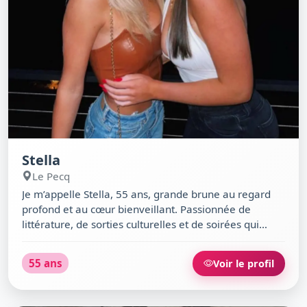
Stella
Le Pecq
Je m’appelle Stella, 55 ans, grande brune au regard
profond et au cœur bienveillant. Passionnée de
littérature, de sorties culturelles et de soirées qui
sortent de l’ordinaire, j’aime partager des moments
simples autour d’un bon plat mexicain ou d’une
55 ans
Voir le profil
promenade au Parc Corbière. Sarcastique à mes
heures, j’apprécie l’humour et la complicité. Si tu es
curieux, attentif et ouvert d’esprit, la Brasserie Le