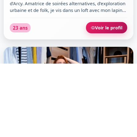
d’Arcy. Amatrice de soirées alternatives, d’exploration
urbaine et de folk, je vis dans un loft avec mon lapin
et mes deux enfants. Sarcastique mais profondément
chaleureuse, je savoure la cuisine indienne, les
23 ans
Voir le profil
discussions autour d’un café, et les escapades photo.
Si tu aimes refaire le monde en terrasse ou partager
un film au Cratère, nos chemins pourraient se croiser.