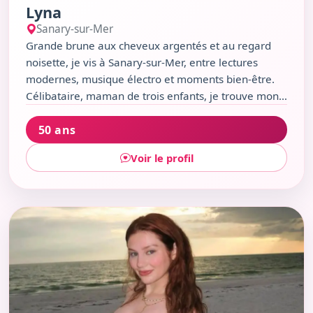
Lyna
Sanary-sur-Mer
Grande brune aux cheveux argentés et au regard
noisette, je vis à Sanary-sur-Mer, entre lectures
modernes, musique électro et moments bien-être.
Célibataire, maman de trois enfants, je trouve mon
équilibre entre humour ironique, passions culturelles
50 ans
et instants simples. J’aime flâner sur la plage de
Portissol, découvrir un concert au Théâtre Galli ou
Voir le profil
savourer un cocktail au Nautic. Sagittaire curieuse et
chaleureuse, je crois aux rencontres authentiques…
et un peu au hasard.
Voir le profil de Marianne