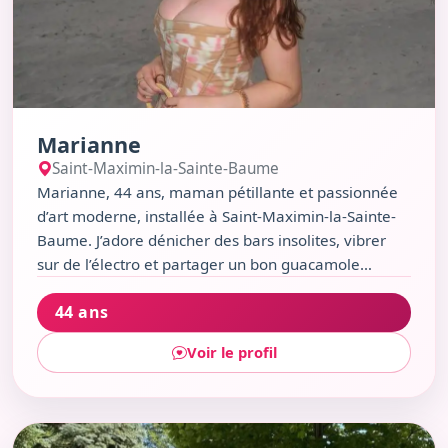
Marianne
Saint-Maximin-la-Sainte-Baume
Marianne, 44 ans, maman pétillante et passionnée
d’art moderne, installée à Saint-Maximin-la-Sainte-
Baume. J’adore dénicher des bars insolites, vibrer
sur de l’électro et partager un bon guacamole
maison. Sarcastique et chaleureuse, je croque la vie
44 ans
avec humour et authenticité, toujours prête à refaire
le monde autour d’un verre ou d’une expo. Mon
Voir le profil
compagnon à moustaches ? Un lapin curieux, mais
rassure-toi, il ne mord que les carottes.
Voir le profil de Marguerite