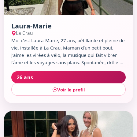
Laura-Marie
La Crau
Moi c’est Laura-Marie, 27 ans, pétillante et pleine de
vie, installée à La Crau. Maman d’un petit bout,
j’aime les virées à vélo, la musique qui fait vibrer
l’âme et les voyages sans plans. Spontanée, drôle et
toujours partante pour discuter autour d’un bon plat
26 ans
italien ou d’une partie de bowling. Si tu cherches
quelqu’un de vrai, avec qui partager autant les
Voir le profil
imprévus que les petits plaisirs simples, fais-moi
signe !
Voir le profil de Olympe