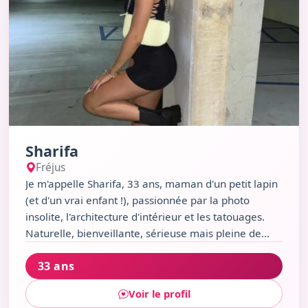
Sharifa
Fréjus
Je m'appelle Sharifa, 33 ans, maman d'un petit lapin
(et d'un vrai enfant !), passionnée par la photo
insolite, l'architecture d'intérieur et les tatouages.
Naturelle, bienveillante, sérieuse mais pleine de
chaleur, j'aime la cuisine japonaise, le rock et les
33 ans
balades sur la plage de Fréjus. Si tu recherches une
femme vraie, un brin artiste et toujours prête à
Voir le profil
découvrir de nouveaux horizons, alors discutons