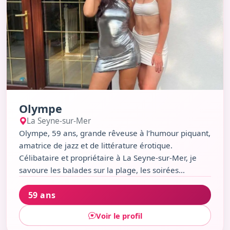
Olympe
La Seyne-sur-Mer
Olympe, 59 ans, grande rêveuse à l’humour piquant,
amatrice de jazz et de littérature érotique.
Célibataire et propriétaire à La Seyne-sur-Mer, je
savoure les balades sur la plage, les soirées
décontractées au Pub Fiction et les discussions en
59 ans
terrasse face aux vagues. Deux enfants déjà grands,
une vie libre et chaleureuse, un goût prononcé pour
Voir le profil
les plaisirs simples et les petits frissons inattendus.