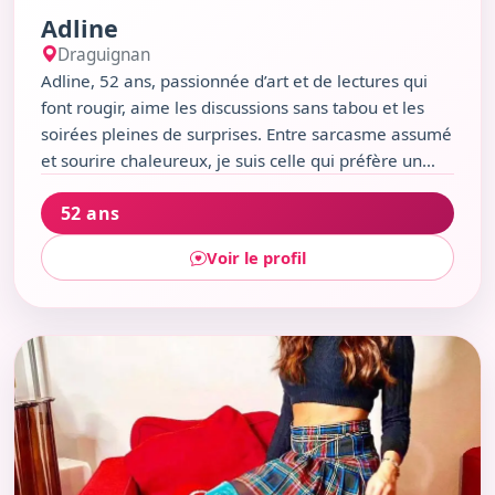
Adline
Draguignan
Adline, 52 ans, passionnée d’art et de lectures qui
font rougir, aime les discussions sans tabou et les
soirées pleines de surprises. Entre sarcasme assumé
et sourire chaleureux, je suis celle qui préfère un
bon film ou une partie de jeux vidéo à une danse
52 ans
endiablée. Si tu partages le goût des expos, du hip-
hop, ou d’une cuisine indienne relevée, retrouvons-
Voir le profil
nous autour d’un verre au Déclic Café ou pour une
balade complice au Parc Haussmann.
Voir le profil de Pivoine