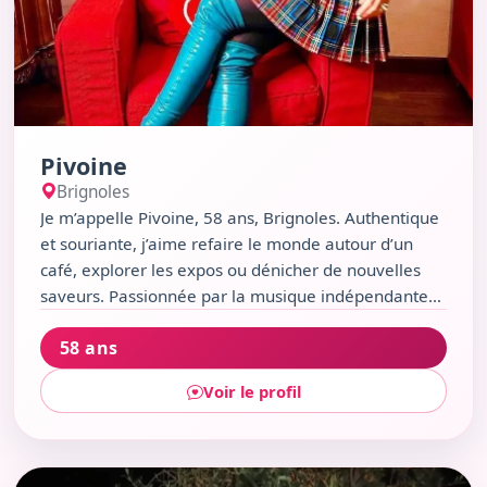
Pivoine
Brignoles
Je m’appelle Pivoine, 58 ans, Brignoles. Authentique
et souriante, j’aime refaire le monde autour d’un
café, explorer les expos ou dénicher de nouvelles
saveurs. Passionnée par la musique indépendante
et les découvertes culinaires, je croque la vie sans
58 ans
prise de tête. Un brin drôle, toujours chaleureuse, je
préfère un bon resto ou un marché animé à une
Voir le profil
soirée banale. Envie de partager des moments vrais
et de belles conversations ?
Voir le profil de Laëtitia