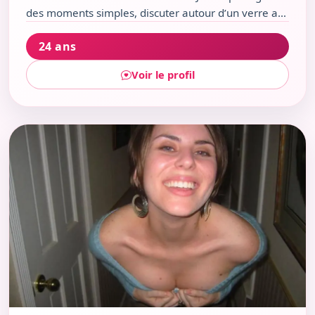
des moments simples, discuter autour d’un verre au
Café de la Gare ou flâner dans le Parc Olbius Riquier.
24 ans
Capricorne à l’humour léger, je croque la vie avec
gourmandise et authenticité.
Voir le profil
Voir le profil de Adline