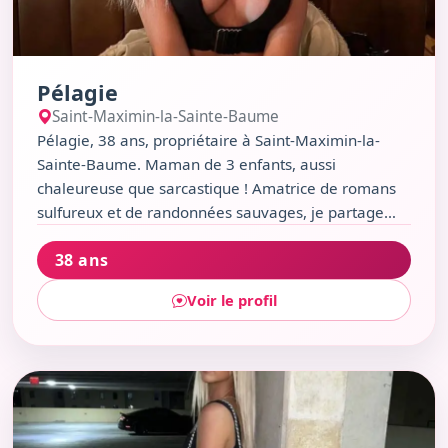
Pélagie
Saint-Maximin-la-Sainte-Baume
Pélagie, 38 ans, propriétaire à Saint-Maximin-la-
Sainte-Baume. Maman de 3 enfants, aussi
chaleureuse que sarcastique ! Amatrice de romans
sulfureux et de randonnées sauvages, je partage
mon quotidien avec un petit lapin. Entre une
38 ans
escapade spontanée, un verre en terrasse ou un
pique-nique au Parc du Couvent Royal, j’adore
Voir le profil
savourer la vie sans me prendre au sérieux. Si tu
apprécies l’humour piquant, la musique classique et
les discussions profondes sur un banc du Café de la
Paix, on a déjà un point commun !
Voir le profil de Sharifa