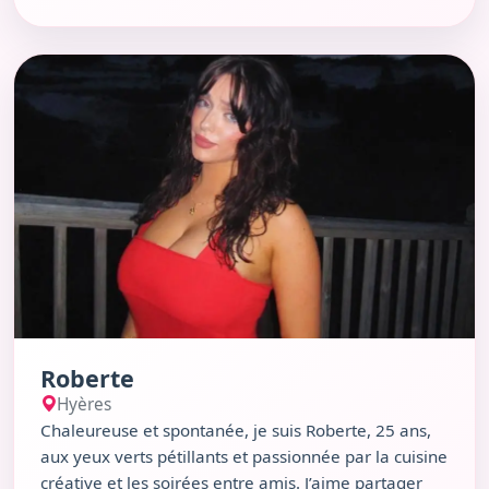
autour d'un jus au Paradis du Fruit ou d'une sortie
nocturne au Kube Club.
Voir le profil de Roberte
Roberte
Hyères
Chaleureuse et spontanée, je suis Roberte, 25 ans,
aux yeux verts pétillants et passionnée par la cuisine
créative et les soirées entre amis. J’aime partager