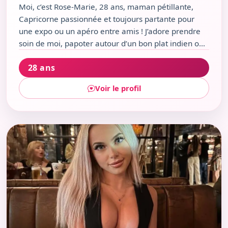
Moi, c’est Rose-Marie, 28 ans, maman pétillante,
Capricorne passionnée et toujours partante pour
une expo ou un apéro entre amis ! J’adore prendre
soin de moi, papoter autour d’un bon plat indien ou
flâner au Jardin Charles Gaou. Drôle et chaleureuse,
28 ans
je croque la vie à Brignoles à pleines dents, avec
mon oiseau et mes envies de nouvelles rencontres.
Voir le profil
Voir le profil de Pélagie