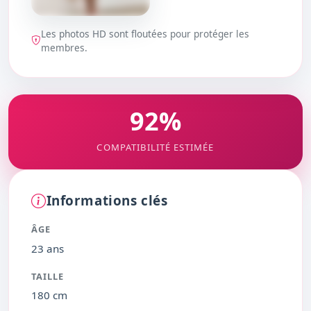
Les photos HD sont floutées pour protéger les
DÉBLOQUER
membres.
92%
COMPATIBILITÉ ESTIMÉE
Informations clés
ÂGE
23 ans
TAILLE
180 cm