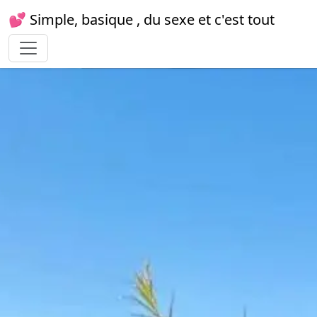
💕 Simple, basique , du sexe et c'est tout