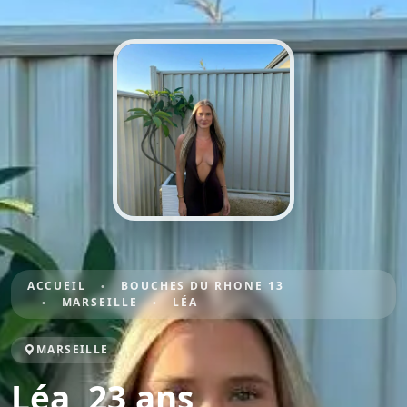
ACCUEIL
BOUCHES DU RHONE 13
MARSEILLE
LÉA
MARSEILLE
Léa, 23 ans