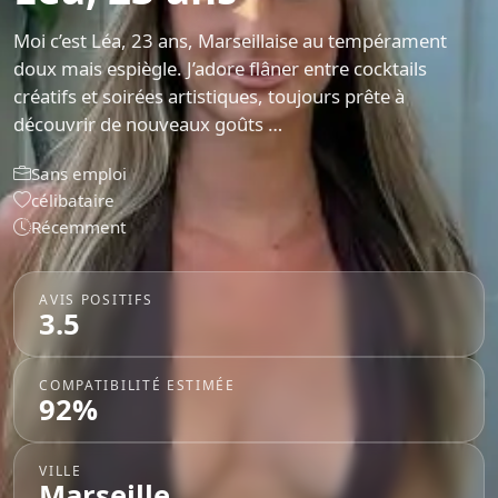
Moi c’est Léa, 23 ans, Marseillaise au tempérament
doux mais espiègle. J’adore flâner entre cocktails
créatifs et soirées artistiques, toujours prête à
découvrir de nouveaux goûts …
Sans emploi
célibataire
Récemment
AVIS POSITIFS
3.5
COMPATIBILITÉ ESTIMÉE
92%
VILLE
Marseille