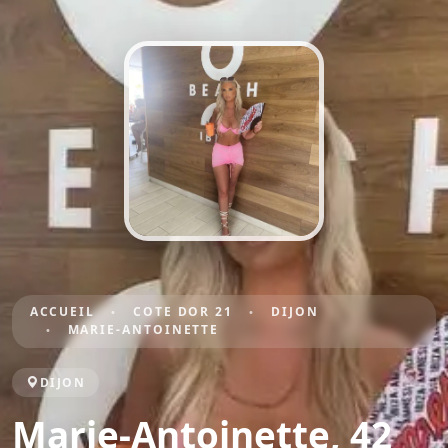
ACCUEIL
COTE DOR 21
DIJON
MARIE-ANTOINETTE
DIJON
Marie-Antoinette, 42