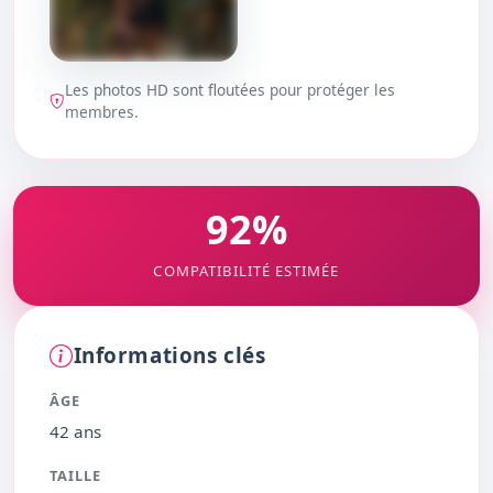
Les photos HD sont floutées pour protéger les
DÉBLOQUER
membres.
92%
COMPATIBILITÉ ESTIMÉE
Informations clés
ÂGE
42 ans
TAILLE