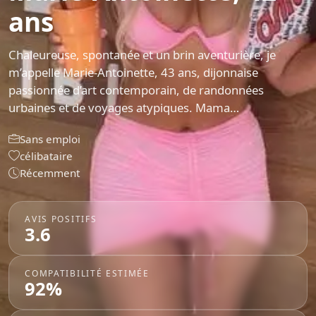
ans
Chaleureuse, spontanée et un brin aventurière, je
m’appelle Marie-Antoinette, 43 ans, dijonnaise
passionnée d’art contemporain, de randonnées
urbaines et de voyages atypiques. Mama…
Sans emploi
célibataire
Récemment
AVIS POSITIFS
3.6
COMPATIBILITÉ ESTIMÉE
92%