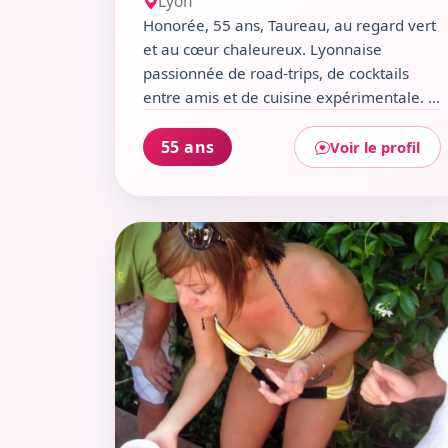
Lyon
Honorée, 55 ans, Taureau, au regard vert
et au cœur chaleureux. Lyonnaise
passionnée de road-trips, de cocktails
entre amis et de cuisine expérimentale. Je
suis curieuse, vraie, et toujours partante
pour une expo d’art ou une balade
55 ans
Voir le profil
imprévue. Sérieuse quand il le faut, mais
spontanée quand la vie l’exige. Si tu crois
que les meilleurs moments se vivent en
Voir le profil de Claire-Charlotte
toute simplicité, on risque de bien
s’entendre.