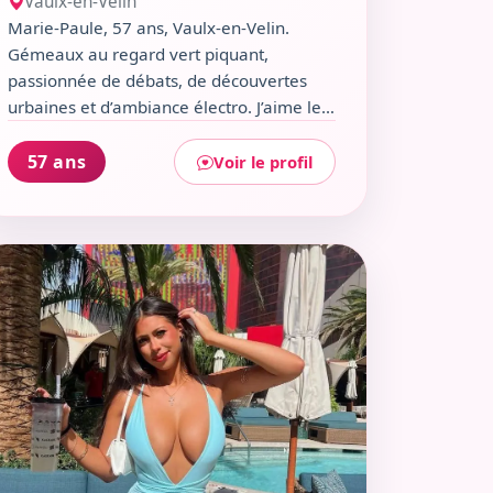
Vaulx-en-Velin
Marie-Paule, 57 ans, Vaulx-en-Velin.
Gémeaux au regard vert piquant,
passionnée de débats, de découvertes
urbaines et d’ambiance électro. J’aime les
conversations qui bousculent, les
nouveaux bars à explorer et les soirées
57 ans
Voir le profil
entre rires et sincérité. Entre une virée à
La Rayonne ou un café au Papillon, je suis
toujours partante pour rencontrer des
r le profil de Ariane
esprits chaleureux et un brin décalés.