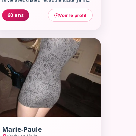
la vie avec chaleur et authenticité. J’aime
flâner, discuter autour d’un bon café ou
d’un verre dans un bar local, et découvrir
60 ans
Voir le profil
l’art sous toutes ses formes. Maman de
deux grands enfants, sérieuse sans me
prendre trop au sérieux, je recherche un
r le profil de Marie-Paule
homme attentionné, prêt à partager des
moments simples et sincères.
Marie-Paule