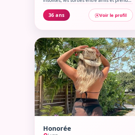
insolites, les sorties entre amis et prendre
la plume pour écrire mes pensées. Plutôt
casual, un brin rêveuse et toujours
36 ans
Voir le profil
partante pour découvrir de nouveaux
lieux comme le Bar Le 8 ou un café
convivial. Si tu aimes rire, discuter et
Voir le profil de Honorée
vibrer au rythme de la musique pop, on
risque de bien s’entendre !
Honorée