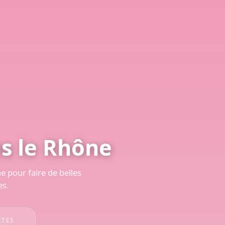
s le Rhône
 pour faire de belles
es.
RTES