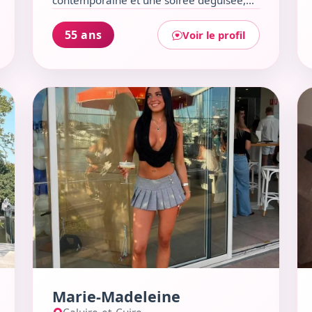
contemporaine et une soirée déguisée,
j’aime refaire le monde autour d’un bon
plat italien (verre de vin inclus !).
55 ans
Voir le profil
Sarcastique assumée, je dévore les
lectures queer et engagées, toujours
curieuse d’explorer de nouveaux
Voir le profil de Marie-Madeleine
Voi
horizons. Tassin-la-Demi-Lune est mon
terrain de jeu, et le Parc de l'Horloge ou
le Café de la Mairie sont mes repaires
pour des discussions passionnées.
Marie-Madeleine