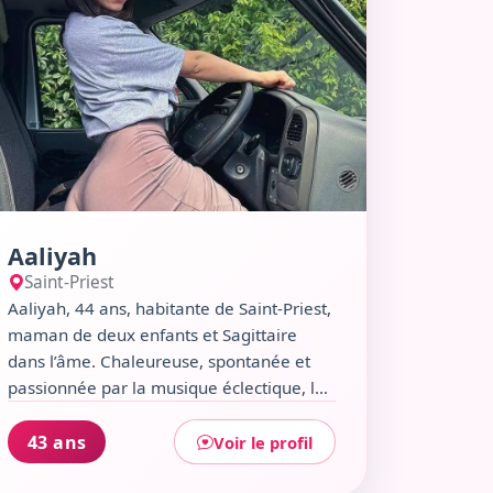
Aaliyah
Saint-Priest
Aaliyah, 44 ans, habitante de Saint-Priest,
maman de deux enfants et Sagittaire
dans l’âme. Chaleureuse, spontanée et
passionnée par la musique éclectique, le
bien-être et les petits plaisirs de la vie
comme un bon plat italien ou une session
43 ans
Voir le profil
spa. Si tu aimes discuter autour d’un café,
partager une sortie culturelle ou