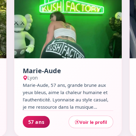
Marie-Aude
Lyon
Marie-Aude, 57 ans, grande brune aux
yeux bleus, aime la chaleur humaine et
l’authenticité. Lyonnaise au style casual,
je me ressource dans la musique
alternative, les soirées entre amis autour
de bons cocktails et la découverte de
57 ans
Voir le profil
nouveaux plats épicés. J’aime rire, danser,
et partager des instants simples, que ce