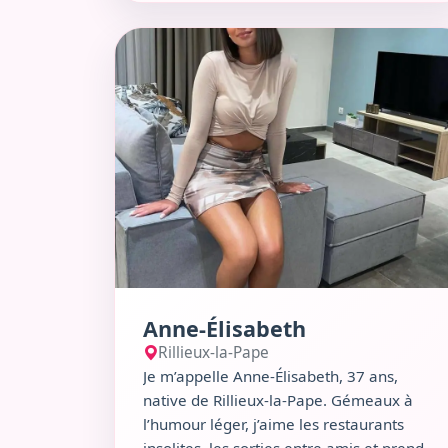
recherche d’un homme chaleureux qui
Voir le profil de Anne-Élisabeth
saura apprécier mon côté piquant et ma
tendresse.
Anne-Élisabeth
Rillieux-la-Pape
Je m’appelle Anne-Élisabeth, 37 ans,
native de Rillieux-la-Pape. Gémeaux à
l’humour léger, j’aime les restaurants