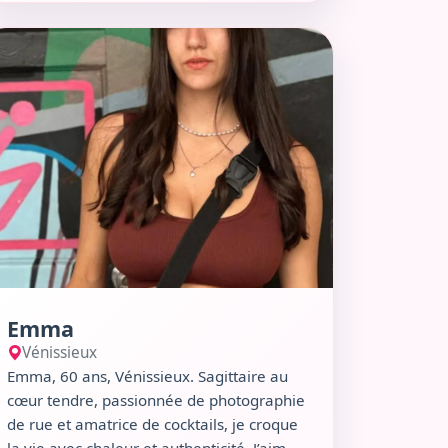
simplement profiter d’un moment simple,
ir le profil de Emma
je suis celle qu’il te faut !
Emma
Vénissieux
Emma, 60 ans, Vénissieux. Sagittaire au
cœur tendre, passionnée de photographie
de rue et amatrice de cocktails, je croque