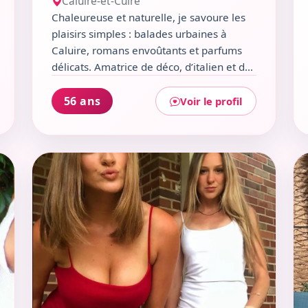
Caluire-et-Cuire
Chaleureuse et naturelle, je savoure les
plaisirs simples : balades urbaines à
Caluire, romans envoûtants et parfums
délicats. Amatrice de déco, d’italien et de
folk, je croque la vie avec optimisme,
humour léger et une touche de mystère.
56 ans
Voir le profil
Prête à partager un café cosy ou une
soirée complice à La Terrasse du Parc ?
Voir le profil de Kathleen
Voi