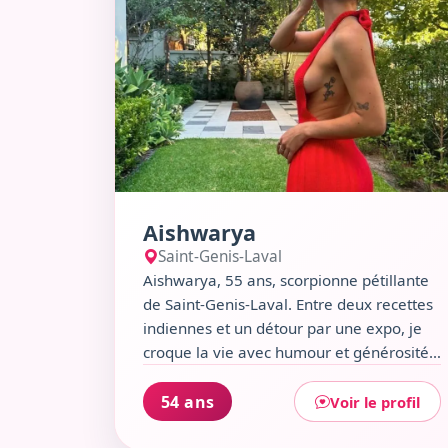
Aishwarya
Saint-Genis-Laval
Aishwarya, 55 ans, scorpionne pétillante
de Saint-Genis-Laval. Entre deux recettes
indiennes et un détour par une expo, je
croque la vie avec humour et générosité.
Maman de deux grands enfants,
amoureuse de l’art et du rock, j’aime
54 ans
Voir le profil
partager un verre, une balade au marché
ou un fou rire devant un spectacle. À la