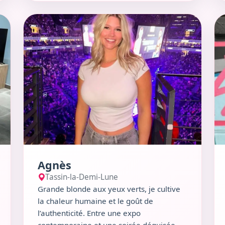
soit dans un bar convivial comme le
Voir le profil de Agnès
Vo
Livestation DIY ou lors d’une expo aux
Subsistances. Taureau au cœur tendre,
maman de deux grands enfants, je
recherche surtout la complicité et la
bonne humeur.
Agnès
Tassin-la-Demi-Lune
Grande blonde aux yeux verts, je cultive
la chaleur humaine et le goût de
l’authenticité. Entre une expo