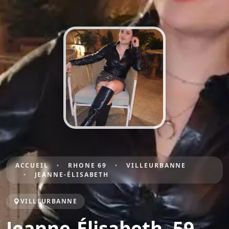
ACCUEIL
RHONE 69
VILLEURBANNE
JEANNE-ÉLISABETH
VILLEURBANNE
Jeanne-Élisabeth, 59