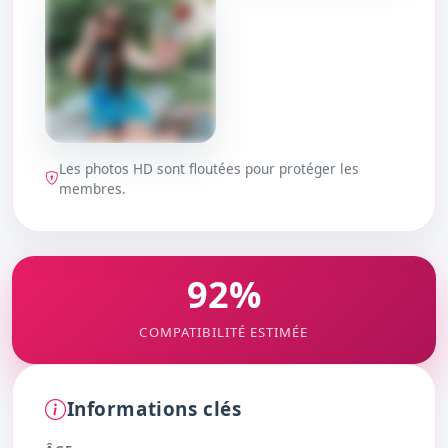
DÉBLOQUER
DÉBLOQUER
Les photos HD sont floutées pour protéger les
DÉBLOQUER
membres.
92%
COMPATIBILITÉ ESTIMÉE
Informations clés