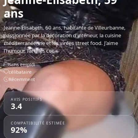
ans
Jeanne-Élisabeth, 60 ans, habitante de Villeurbanne,
passionnée par la décoration d'intérieur, la cuisine
méditerranéenne et les virées street food. J’aime
l’humour, l’art, les coc…
Sans emploi
célibataire
Récemment
AVIS POSITIFS
3.4
COMPATIBILITÉ ESTIMÉE
92%